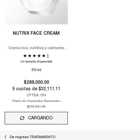
NUTRIX FACE CREAM
Crema rica, nutritiva y calmante
para piel seca
1
Un tamaño disponible
50 ml
$289,000.00
9
cuotas de
$32,111.11
CFTEA: 0%
Precio sin Impuestos Nacionales:
$238,842.98
CARGANDO
De regreso TRATAMIENTO