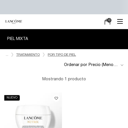
0
Mi
0 producto en e
carrito
Main content
PIEL MIXTA
...
TRATAMIENTO
POR TIPO DE PIEL
Ordenar por
Mostrando 1 producto
NUEVO