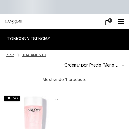
0
Mi
0 producto en e
carrito
Main content
TÓNICOS Y ESENCIAS
Inicio
TRATAMIENTO
Ordenar por
Mostrando 1 producto
NUEVO