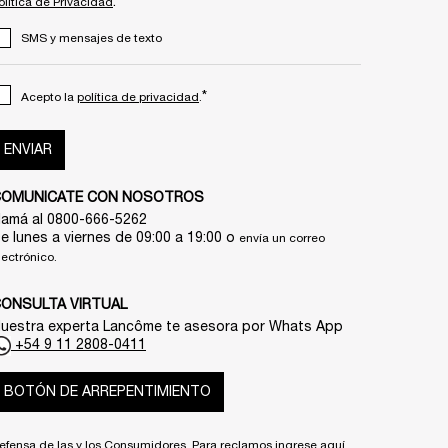
.
olítica de Privacidad
SMS y mensajes de texto
*
Acepto la
política de privacidad
.
ENVIAR
COMUNICATE CON NOSOTROS
lamá al 0800-666-5262
e lunes a viernes de 09:00 a 19:00 o
envía un correo
lectrónico.
ONSULTA VIRTUAL
uestra experta Lancôme te asesora por Whats App
+54 9 11 2808-0411
BOTÓN DE ARREPENTIMIENTO
efensa de las y los Consumidores. Para reclamos ingrese aquí.