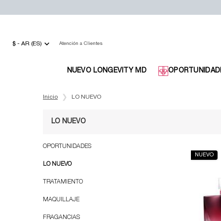
$ - AR (ES)
Atención a Clientes
NUEVO LONGEVITY MD
OPORTUNIDAD
Main content
Inicio
LO NUEVO
LO NUEVO
Refinements menu
LO NUEVO
OPORTUNIDADES
NUEVO
LO NUEVO
TRATAMIENTO
MAQUILLAJE
FRAGANCIAS