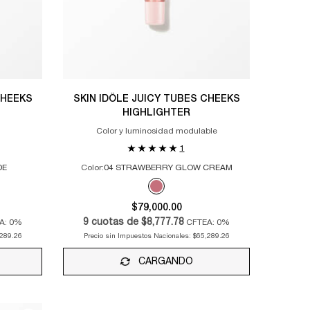
CHEEKS
SKIN IDÔLE JUICY TUBES CHEEKS
HIGHLIGHTER
Color y luminosidad modulable
1
DE
Color:
04 STRAWBERRY GLOW CREAM
Un sólo color disponible
ADE color for Skin Idôle Juicy Tubes Cheeks Blush, 1 of 2
LY color for Skin Idôle Juicy Tubes Cheeks Blush, 2 of 2
Selected
04 STRAWBERRY GLOW CREAM color for S
$79,000.00
9
cuotas de
$8,777.78
A: 0%
CFTEA: 0%
289.26
Precio sin Impuestos Nacionales:
$65,289.26
CARGANDO