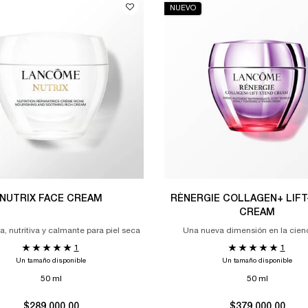
NUEVO
NUTRIX FACE CREAM
RÉNERGIE COLLAGEN+ LIFT
CREAM
, nutritiva y calmante para piel seca
Una nueva dimensión en la cienc
colágeno
1
1
Un tamaño disponible
Un tamaño disponible
50 ml
50 ml
$289,000.00
$379,000.00