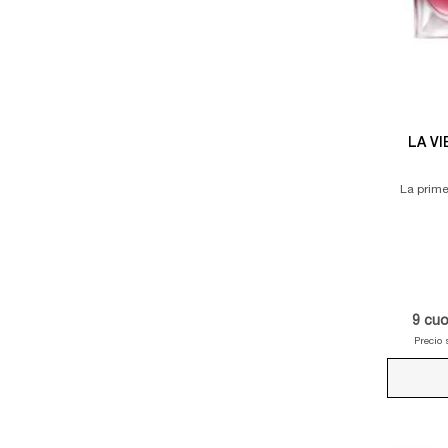
LA V
La prim
9
cuo
Precio