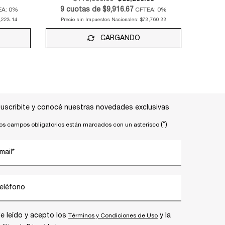
9
cuotas de
$9,916.67
EA: 0%
CFTEA: 0%
,223.14
Precio sin Impuestos Nacionales:
$73,760.33
CARGANDO
uscribite y conocé nuestras novedades exclusivas
(*)
os campos obligatorios están marcados con un asterisco
mail
*
eléfono
e leído y acepto los
y la
Términos y Condiciones de Uso