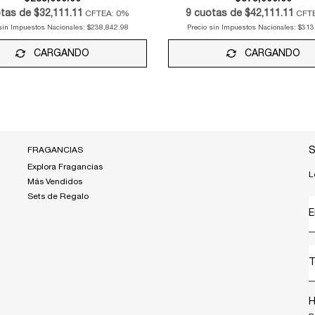
tas de
$32,111.11
9
cuotas de
$42,111.11
CFTEA: 0%
CFT
 sin Impuestos Nacionales:
$238,842.98
Precio sin Impuestos Nacionales:
$313
CARGANDO
CARGANDO
FRAGANCIAS
S
Explora Fragancias
L
Más Vendidos
Sets de Regalo
E
T
H