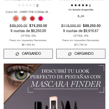
la piel en un rubor líquido mate y
CURVATURA Y DE FIJACIÓN
0
4
ligero.
RÁPIDA​
Un tamaño disponible
Color:
30 - OVER THE CORAL MOON
8_ml
Selecciona el color
Selected
30 - OVER THE CORAL MOON color for Skin Idôle Juicy Blush, 1 of 4
Selected
40 - MAUVE TO THE GROOVE color for Skin Idôle Juicy Blush, 2
Selected
70 - RED HERE RIGHT NOW color for Skin Idôle Juicy Blus
Selected
80 - THE MORE THE CHERRIER color for Skin Idôle 
Old price
$99,000.00
New price
$74,250.00
Old price
$119,000.00
New price
$89,250.00
9
cuotas de
$8,250.00
9
cuotas de
$9,916.67
CFTEA: 0%
CFTEA: 0%
Precio sin Impuestos Nacionales:
Precio sin Impuestos Nacionales:
$61,363.64
$73,760.33
CARGANDO
CARGANDO