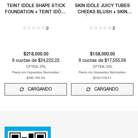
TEINT IDÔLE SHAPE STICK
SKIN IDÔLE JUICY TUBES
FOUNDATION + TEINT IDÔLE
CHEEKS BLUSH + SKIN
SHAPE STICK HIGHLIGHTER
IDÔLE JUICY TUBES
CHEEKS HIGHLIGHTER
0
0
$218,000.00
$158,000.00
9
cuotas de
$24,222.22
9
cuotas de
$17,555.56
CFTEA: 0%
CFTEA: 0%
Precio sin Impuestos Nacionales:
Precio sin Impuestos Nacionales:
$180,165.29
$130,578.51
CARGANDO
CARGANDO
Footer navigation