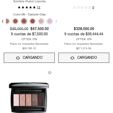
Sombra-Rubor Líquida
12
0
Color:
06 - Canyon Clay
Selecciona el color
elected
1 - Sunburst color for IDÔLE TINT, 1 of 7
Selected
02 - Desert Sand color for IDÔLE TINT, 2 of 7
Selected
03 - Hot Lava color for IDÔLE TINT, 3 of 7
Selected
06 - Canyon Clay color for IDÔLE TINT, 4 of 7
Selected
07 - Earth Red color for IDÔLE TINT, 5 of 7
Selected
09 - Strawberry Latte color for IDÔLE TINT, 6 of 7
Selected
10 - Lavender Latte color for IDÔLE TINT, 7 of
Old price
$90,000.00
New price
$67,500.00
$328,000.00
9
cuotas de
$7,500.00
9
cuotas de
$36,444.44
CFTEA: 0%
CFTEA: 0%
Precio sin Impuestos Nacionales:
Precio sin Impuestos Nacionales:
$55,785.12
$271,074.38
CARGANDO
CARGANDO