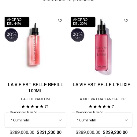
Mostrando 10 productos
AHORRO
AHORRO
DEL 44%
DEL 20%
LA VIE EST BELLE REFILL
LA VIE EST BELLE L'ELIXIR
100ML
EAU DE PARFUM
LA NUEVA FRAGANCIA EDP
71
7
Seleccionar tamaño
Seleccionar tamaño
Old price
$289,000.00
New price
$231,200.00
Old price
$299,000.00
New price
$239,200.00