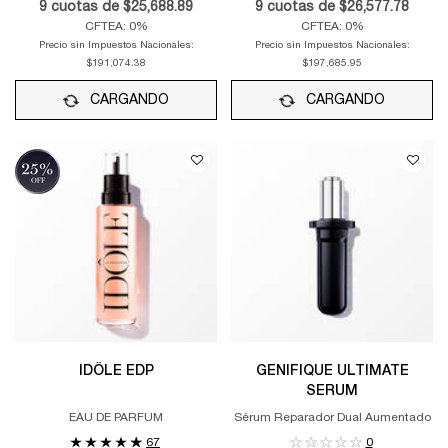
9
cuotas de
$25,688.89
9
cuotas de
$26,577.78
CFTEA: 0%
CFTEA: 0%
Precio sin Impuestos Nacionales:
Precio sin Impuestos Nacionales:
$191,074.38
$197,685.95
CARGANDO
CARGANDO
IDÔLE EDP
GENIFIQUE ULTIMATE
SERUM
EAU DE PARFUM
Sérum Reparador Dual Aumentado
67
0