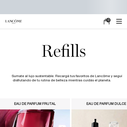
0
Mi
0 producto en e
carrito
Main content
Refills
Sumate al lujo sustentable. Recargá tus favoritos de Lancôme y seguí
disfrutando de tu rutina de belleza mientras cuidás el planeta.
EAU DE PARFUM FRUTAL
EAU DE PARFUM DULCE