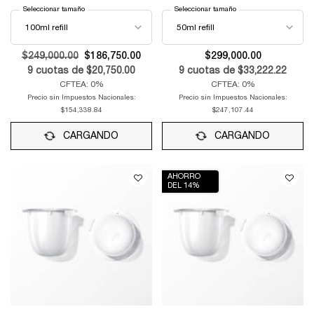
Seleccionar tamaño
Seleccionar tamaño
Old price
$249,000.00
New price
$186,750.00
$299,000.00
9
cuotas de
$20,750.00
9
cuotas de
$33,222.22
CFTEA: 0%
CFTEA: 0%
Precio sin Impuestos Nacionales:
Precio sin Impuestos Nacionales:
$154,338.84
$247,107.44
CARGANDO
CARGANDO
AHORRO
DEL 14%