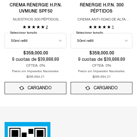
CREMA RÉNERGIE H.P.N.
RÉNERGIE H.P.N. 300
UVMUNE SPF50
PÉPTIDOS
NUESTROS 300 PÉPTIDOS
CREMA ANTI-EDAD DE ALTA
PROPIETARIOS ENRIQUECIDOS
EFICACIA – EFECTO LIFTING –
2
1
CON LA TECNOLOGÍA AVANZADA
CORRECCIÓN DE ARRUGAS –
Seleccionar tamaño
Seleccionar tamaño
UVMUNE
UNIFORMIDAD DEL TONO
$359,000.00
$359,000.00
9
cuotas de
$39,888.89
9
cuotas de
$39,888.89
CFTEA: 0%
CFTEA: 0%
Precio sin Impuestos Nacionales:
Precio sin Impuestos Nacionales:
$296,694.21
$296,694.21
CARGANDO
CARGANDO
Footer navigation