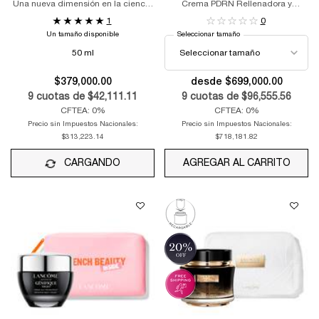
Una nueva dimensión en la ciencia
Crema PDRN Rellenadora y
del colágeno
Regeneradora
1
0
Un tamaño disponible
Seleccionar tamaño
50 ml
$379,000.00
desde $699,000.00
9
cuotas de
$42,111.11
9
cuotas de
$96,555.56
CFTEA: 0%
CFTEA: 0%
Precio sin Impuestos Nacionales:
Precio sin Impuestos Nacionales:
$313,223.14
$718,181.82
CARGANDO
AGREGAR AL CARRITO
ABSO