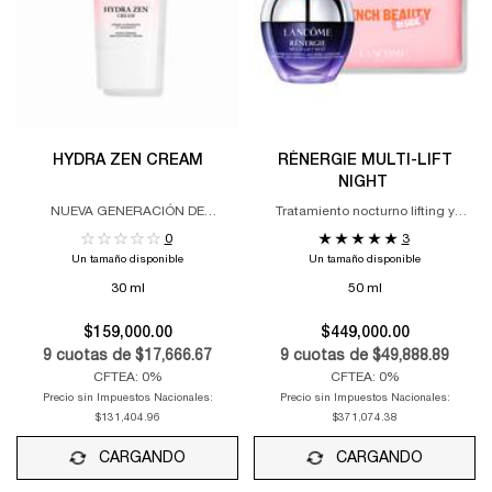
HYDRA ZEN CREAM
RÉNERGIE MULTI-LIFT
NIGHT
NUEVA GENERACIÓN DE
Tratamiento nocturno lifting y
TRATAMIENTO HIDROCALMANTE
firmeza.
0
3
Un tamaño disponible
Un tamaño disponible
30 ml
50 ml
$159,000.00
$449,000.00
9
cuotas de
$17,666.67
9
cuotas de
$49,888.89
CFTEA: 0%
CFTEA: 0%
Precio sin Impuestos Nacionales:
Precio sin Impuestos Nacionales:
$131,404.96
$371,074.38
CARGANDO
CARGANDO