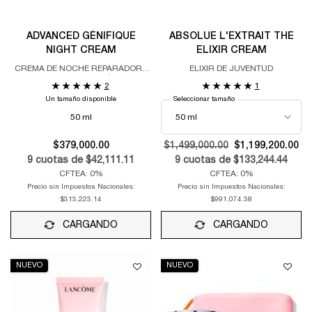
ADVANCED GÉNIFIQUE
ABSOLUE L'EXTRAIT THE
NIGHT CREAM
ELIXIR CREAM
CREMA DE NOCHE REPARADORA
ELIXIR DE JUVENTUD
DE BARRERAS CUTÁNEAS
2
1
Un tamaño disponible
Seleccionar tamaño
50 ml
$379,000.00
Old price
$1,499,000.00
New price
$1,199,200.00
9
cuotas de
$42,111.11
9
cuotas de
$133,244.44
CFTEA: 0%
CFTEA: 0%
Precio sin Impuestos Nacionales:
Precio sin Impuestos Nacionales:
$313,223.14
$991,074.38
CARGANDO
CARGANDO
NUEVO
NUEVO