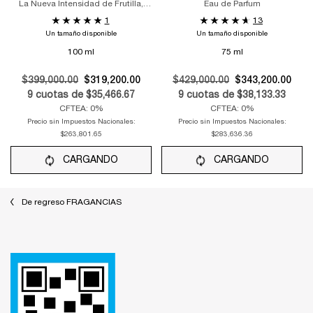
La Nueva Intensidad de Frutilla,
Eau de Parfum
Dramáticamente Deliciosa
1
13
Un tamaño disponible
Un tamaño disponible
100 ml
75 ml
Old price
$399,000.00
New price
$319,200.00
Old price
$429,000.00
New price
$343,200.00
9
cuotas de
$35,466.67
9
cuotas de
$38,133.33
CFTEA: 0%
CFTEA: 0%
Precio sin Impuestos Nacionales:
Precio sin Impuestos Nacionales:
$263,801.65
$283,636.36
CARGANDO
CARGANDO
De regreso FRAGANCIAS
Footer navigation