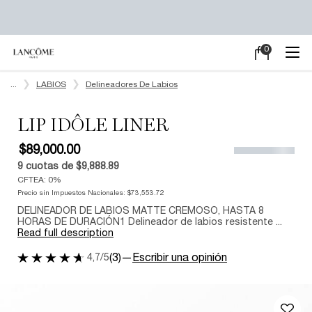
0
Mi
0 producto en e
carrito
Main content
...
LABIOS
Delineadores De Labios
LIP IDÔLE LINER
$89,000.00
9
cuotas de
$9,888.89
CFTEA: 0%
Precio sin Impuestos Nacionales:
$73,553.72
DELINEADOR DE LABIOS MATTE CREMOSO, HASTA 8
HORAS DE DURACIÓN1 Delineador de labios resistente ...
Read full description
4,7/5
(3)
—
Escribir una opinión