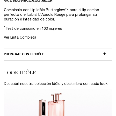
QUÉ MÁS NECESITAS SABER
Combinalo con Lip Idôle Butterglow™ para el lip combo
perfecto o el Labial L'Absolu Rouge para prolongar su
duración e intesidad de color.
1
Test de consumo en 103 mujeres
Ver Lista Completa
PREPARATE CON LIP IDÔLE
RUTINA IDÔLE
LOOK IDÔLE
Descubrí nuestra colección Idôle y deslumbrá con cada look.