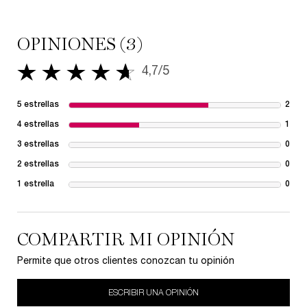
También te podría interesar
PDP Reviews
OPINIONES (3)
4,7/5
4,7 de 5 estrellas.
5 estrellas
2
2 re
4 estrellas
1
1 re
3 estrellas
0
1 re
2 estrellas
0
1 re
1 estrella
0
1 re
COMPARTIR MI OPINIÓN
Permite que otros clientes conozcan tu opinión
ESCRIBIR UNA OPINIÓN