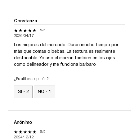
Constanza
5 de 5 estrellas.
5/5
2026/04/17
Los mejores del mercado. Duran mucho tiempo por
más que comas o bebas. La textura es realmente
destacable. Yo uso el marron tambien en los ojos
como delineador y me funciona barbaro
¿Es útil esta opinión?
SI -
2
NO -
1
Anónimo
5 de 5 estrellas.
5/5
2024/12/12