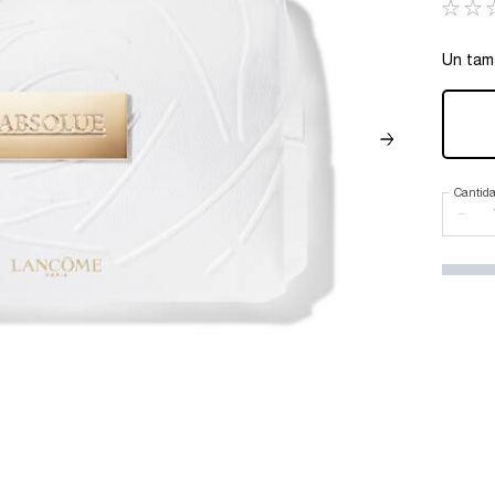
Un tam
Cantid
−