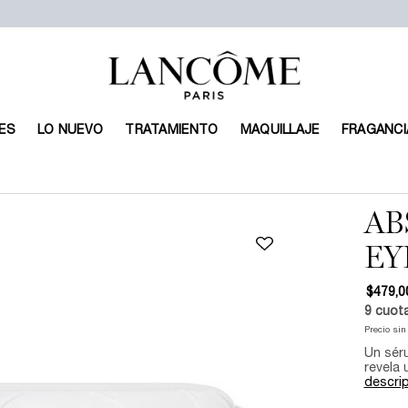
ES
LO NUEVO
TRATAMIENTO
MAQUILLAJE
FRAGANCI
AB
EY
$479,0
9
cuot
Precio si
Un sér
revela 
descrip