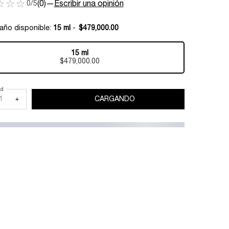
0/5
(0)
—
Escribir una opinión
año disponible:
15 ml
-
$479,000.00
15 ml
Selected
, 1 of 1
$479,000.00
ad
+
CARGANDO