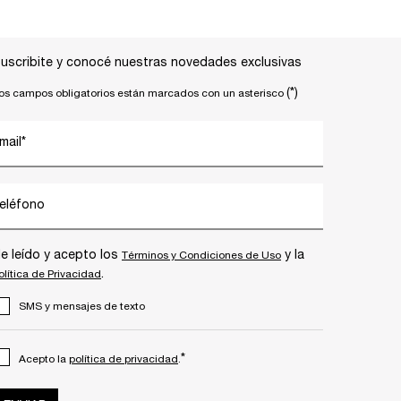
uscribite y conocé nuestras novedades exclusivas
(*)
os campos obligatorios están marcados con un asterisco
mail
*
eléfono
e leído y acepto los
y la
Términos y Condiciones de Uso
.
olítica de Privacidad
SMS y mensajes de texto
*
Acepto la
política de privacidad
.