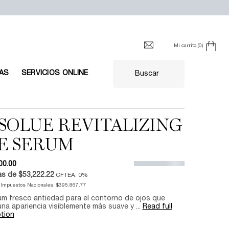
Mi carrito
0
0 producto en el carrito
AS
SERVICIOS ONLINE
Buscar
SOLUE REVITALIZING
E SERUM
00.00
as de
$53,222.22
CFTEA: 0%
n Impuestos Nacionales:
$395,867.77
um fresco antiedad para el contorno de ojos que
una apariencia visiblemente más suave y ...
Read full
tion