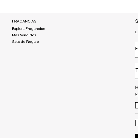
FRAGANCIAS
S
Explora Fragancias
L
Más Vendidos
Sets de Regalo
E
T
H
P