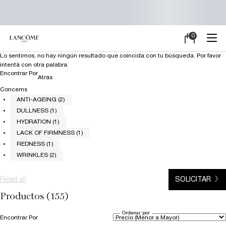
0
Mi
0 producto en e
carrito
Main content
Lo sentimos, no hay ningún resultado que coincida con tu búsqueda. Por favor
intentá con otra palabra.
Encontrar Por
Refinements menu
Atrás
Concerns
ANTI-AGEING (2)
DULLNESS (1)
HYDRATION (1)
LACK OF FIRMNESS (1)
REDNESS (1)
WRINKLES (2)
Reset all
chosen refinement filters
SOLICITAR
Productos (155)
Ordenar por
Encontrar Por
Filters menu