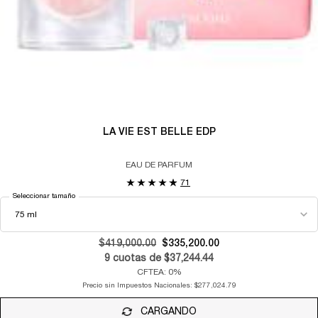
LA VIE EST BELLE EDP
EAU DE PARFUM
71
Seleccionar tamaño
Old price
$419,000.00
New price
$335,200.00
9
cuotas de
$37,244.44
CFTEA: 0%
Precio sin Impuestos Nacionales:
$277,024.79
CARGANDO