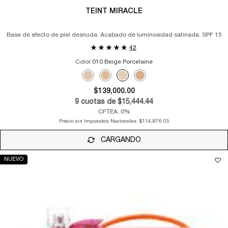
TEINT MIRACLE
Base de efecto de piel desnuda. Acabado de luminosidad satinada. SPF 15
42
Color:
010 Beige Porcelaine
Selecciona el color
Selected
02 Lys Rosé color for Teint Miracle, 1 of 4
Selected
03 Beige Diaphane color for Teint Miracle, 2
Selected
010 Beige Porcelaine color for Teint M
Selected
055 Beige Ideal color for Teint M
$139,000.00
9
cuotas de
$15,444.44
CFTEA: 0%
Precio sin Impuestos Nacionales:
$114,876.03
CARGANDO
NUEVO