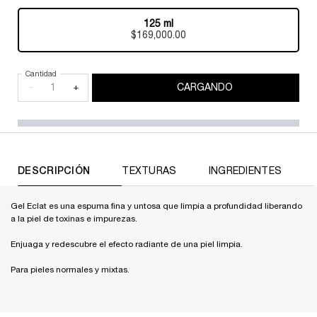
125 ml
Selected
, 1 of 1
$169,000.00
Cantidad
−
+
CARGANDO
DESCRIPCIÓN
TEXTURAS
INGREDIENTES
Gel Eclat es una espuma fina y untosa que limpia a profundidad liberando
a la piel de toxinas e impurezas.
Enjuaga y redescubre el efecto radiante de una piel limpia.
Para pieles normales y mixtas.