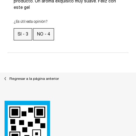
producto. Un aroma exquisito muy suave. Feliz con
este gel
¿Es útil esta opinión?
SI -
3
NO -
4
También te podría interesar
Regresar a la página anterior
Footer navigation