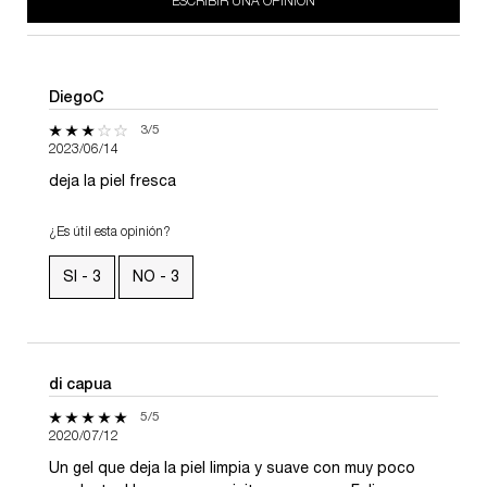
ESCRIBIR UNA OPINIÓN
DiegoC
3 de 5 estrellas.
3/5
2023/06/14
deja la piel fresca
¿Es útil esta opinión?
SI -
3
NO -
3
di capua
5 de 5 estrellas.
5/5
2020/07/12
Un gel que deja la piel limpia y suave con muy poco