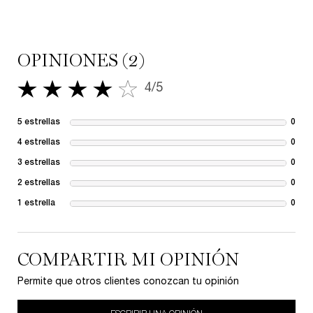
OPINIONES (2)
4/5
4 de 5 estrellas.
5 estrellas
0
1 re
4 estrellas
0
1 re
3 estrellas
0
1 re
2 estrellas
0
1 re
1 estrella
0
1 re
COMPARTIR MI OPINIÓN
Permite que otros clientes conozcan tu opinión