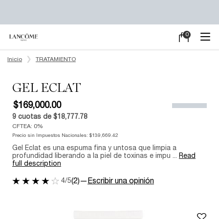
0
Mi
0 producto en e
carrito
Main content
Inicio
TRATAMIENTO
GEL ECLAT
$169,000.00
9
cuotas de
$18,777.78
CFTEA: 0%
Precio sin Impuestos Nacionales:
$139,669.42
Gel Eclat es una espuma fina y untosa que limpia a
profundidad liberando a la piel de toxinas e impu ...
Read
full description
4/5
(2)
—
Escribir una opinión