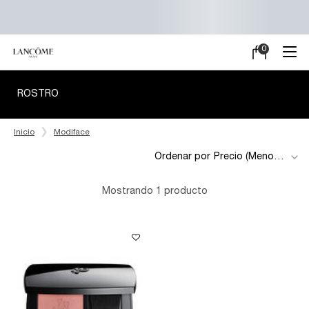
0
Mi
0 producto en e
carrito
Main content
ROSTRO
Inicio
Modiface
Ordenar por
Mostrando 1 producto