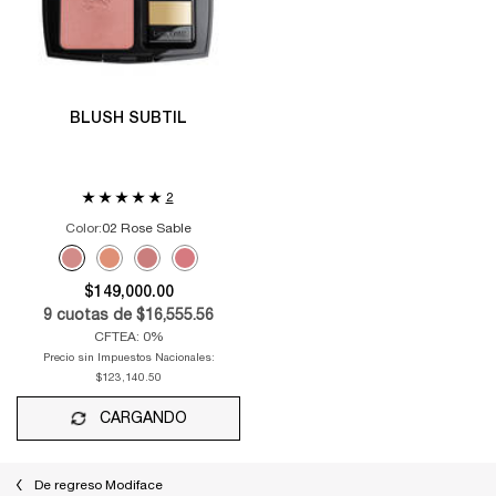
BLUSH SUBTIL
2
Color:
02 Rose Sable
Selecciona el color
Selected
02 Rose Sable color for BLUSH SUBTIL, 1 of 4
Selected
03 Sorbet Corail color for BLUSH SUBTIL, 2 of 4
Selected
041_Figue_Espiégle color for BLUSH SUBTIL, 3 of 4
Selected
351_Blushing_Tresor color for BLUSH SUBTIL, 4 of
$149,000.00
9
cuotas de
$16,555.56
CFTEA: 0%
Precio sin Impuestos Nacionales:
$123,140.50
CARGANDO
De regreso Modiface