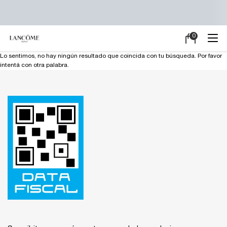
0
Mi
0 producto en e
carrito
Main content
Lo sentimos, no hay ningún resultado que coincida con tu búsqueda. Por favor
intentá con otra palabra.
Footer navigation