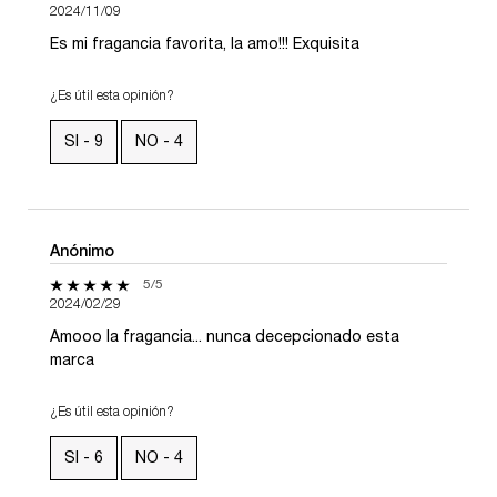
2024/11/09
Es mi fragancia favorita, la amo!!! Exquisita
¿Es útil esta opinión?
SI -
9
NO -
4
Anónimo
5 de 5 estrellas.
5/5
2024/02/29
Amooo la fragancia... nunca decepcionado esta
marca
¿Es útil esta opinión?
SI -
6
NO -
4