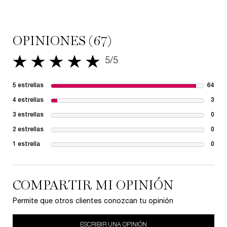
notas olfativas.
OPINIONES (67)
5/5
5 de 5 estrellas.
5 estrellas
64
64 r
4 estrellas
3
3 re
3 estrellas
0
1 re
2 estrellas
0
1 re
1 estrella
0
1 re
COMPARTIR MI OPINIÓN
Permite que otros clientes conozcan tu opinión
ESCRIBIR UNA OPINIÓN