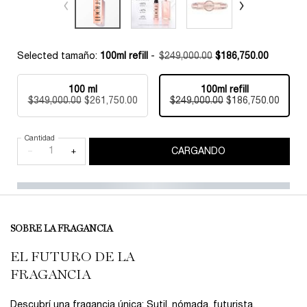
Selected tamaño:
100ml refill
-
$249,000.00
$186,750.00
Old price
New price
100 ml
100ml refill
Selected
, 1 of 2
Selected
, 2 of 2
$349,000.00
Old price
New price
$261,750.00
$249,000.00
Old price
New price
$186,750.00
Cantidad
−
+
CARGANDO
PDP Product description section
SOBRE LA FRAGANCIA
EL FUTURO DE LA
FRAGANCIA
Descubrí una fragancia única: Sutil, nómada, futurista.