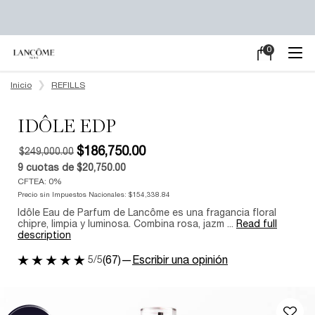
0
Mi
0 producto en e
carrito
Main content
Inicio
REFILLS
IDÔLE EDP
$186,750.00
$249,000.00
9
cuotas de
$20,750.00
Old price
New price
CFTEA: 0%
Precio sin Impuestos Nacionales:
$154,338.84
Idôle Eau de Parfum de Lancôme es una fragancia floral
chipre, limpia y luminosa. Combina rosa, jazm ...
Read full
description
5/5
(67)
—
Escribir una opinión