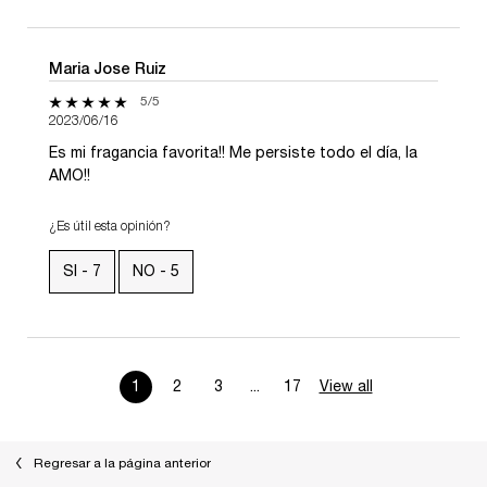
Maria Jose Ruiz
5 de 5 estrellas.
5/5
2023/06/16
Es mi fragancia favorita!! Me persiste todo el día, la
AMO!!
¿Es útil esta opinión?
SI -
7
NO -
5
1
2
3
...
17
View all
product review
Page 1 of 17. Current page
Regresar a la página anterior