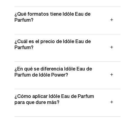
Las notas destacadas de Idôle Eau de Parfum
¿Qué formatos tiene Idôle Eau de
incluyen rosa, jazmín, bergamota, pera jugosa y
Parfum?
pimienta rosa, sobre una estructura chipre elegante.
Según la información visible actualmente en la
¿Cuál es el precio de Idôle Eau de
página, Idôle Eau de Parfum está disponible en 100
Parfum?
ml y en formato 100 ml refill (recargable).
Podés consultar el precio actualizado de Idôle Eau
¿En qué se diferencia Idôle Eau de
de Parfum directamente en esta página. También se
Parfum de Idôle Power?
muestran formatos, opciones de pago y
disponibilidad al momento de la compra.
Idôle Eau de Parfum tiene un perfil floral chipre,
¿Cómo aplicar Idôle Eau de Parfum
limpio y luminoso. Idôle Power, en cambio, se orienta
para que dure más?
a una interpretación floral amaderada más intensa,
cálida y envolvente.
Aplicá la fragancia sobre puntos de pulso como
muñecas, cuello y detrás de las orejas. Evitá frotar la
piel después de aplicarla para preservar mejor sus
También te podría interesar