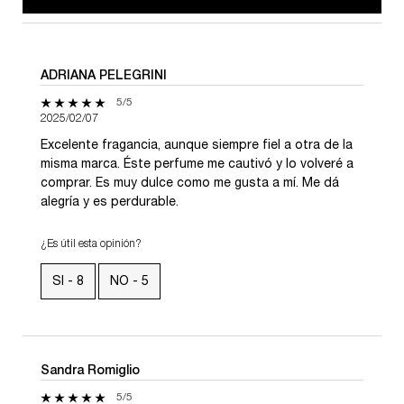
ADRIANA PELEGRINI
5 de 5 estrellas.
5/5
2025/02/07
Excelente fragancia, aunque siempre fiel a otra de la
misma marca. Éste perfume me cautivó y lo volveré a
comprar. Es muy dulce como me gusta a mí. Me dá
alegría y es perdurable.
¿Es útil esta opinión?
SI -
8
NO -
5
Sandra Romiglio
5 de 5 estrellas.
5/5