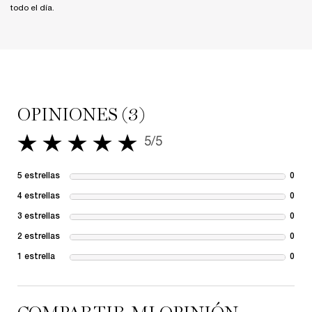
todo el día.
OPINIONES (3)
5/5
5 de 5 estrellas.
5 estrellas
0
1 re
4 estrellas
0
1 re
3 estrellas
0
1 re
2 estrellas
0
1 re
1 estrella
0
1 re