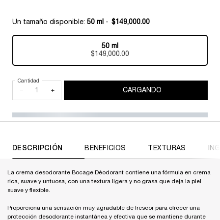
Un tamaño disponible:
50 ml
-
$149,000.00
50 ml
Selected
, 1 of 1
$149,000.00
Cantidad
−
+
CARGANDO
DESCRIPCIÓN
BENEFICIOS
TEXTURAS
IN
La crema desodorante Bocage Déodorant contiene una fórmula en crema
rica, suave y untuosa, con una textura ligera y no grasa que deja la piel
suave y flexible.
Proporciona una sensación muy agradable de frescor para ofrecer una
protección desodorante instantánea y efectiva que se mantiene durante