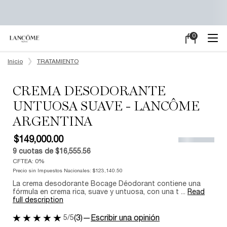
0
Mi
0 producto en e
carrito
Main content
Inicio
TRATAMIENTO
CREMA DESODORANTE
UNTUOSA SUAVE - LANCÔME
ARGENTINA
$149,000.00
9
cuotas de
$16,555.56
CFTEA: 0%
Precio sin Impuestos Nacionales:
$123,140.50
La crema desodorante Bocage Déodorant contiene una
fórmula en crema rica, suave y untuosa, con una t ...
Read
full description
5/5
(3)
—
Escribir una opinión