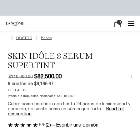
0
Mi
0 producto en e
carrito
Main content
...
ROSTRO
Bases
SKIN IDÔLE 3 SERUM
SUPERTINT
$82,500.00
$110,000.00
9
cuotas de
$9,166.67
Old price
New price
CFTEA: 0%
Precio sin Impuestos Nacionales:
$68,181.82
Cubre como una tinta con hasta 24 horas de luminosidad y
duración, se siente como un sérum que forta ...
Read full
description
5/5
(2)
—
Escribir una opinión