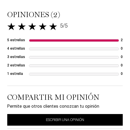
También te podría interesar
PDP Reviews
OPINIONES (2)
5/5
5 de 5 estrellas.
5 estrellas
2
2 re
4 estrellas
0
1 re
3 estrellas
0
1 re
2 estrellas
0
1 re
1 estrella
0
1 re
COMPARTIR MI OPINIÓN
Permite que otros clientes conozcan tu opinión
ESCRIBIR UNA OPINIÓN