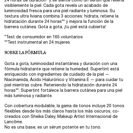
24 horas de duración* y se siente como un sérum que rellena
visiblemente la piel. Cada gota revela un acabado de
luminosidad fresca para una piel radiante y luminosa. Su
textura ultra liviana combina 3 acciones: hidrata, retiene la
hidratación durante 24 horas** y mejora la función de la
barrera cutánea. Gota a gota, ¡tu piel está cubierta!
*Test de consumidor en 165 voluntarios
**Test instrumental en 24 mujeres
SOBRE LA FÓRMULA
Gota a gota, luminosidad instantánea y duración con una
fórmula hidratante que retiene la humedad. Supertint está
enriquecido con ingredientes de cuidado de la piel —
Niacinamida, Ácido Hialurónico y Vitamina E — para cuidar tu
piel mientras cubre. Reteniendo la hidratación durante 24
horas**, Supertint fortalece la barrera cutánea para una piel
más luminosa y radiante.
Con cobertura modulable, la gama de tonos incluye 20 tonos
flexibles desde los más claros hasta los más oscuros, co-
creados con Sheika Daley, Makeup Artist Internacional de
Lancôme.
No es una base, es un sérum potente en tu tono.