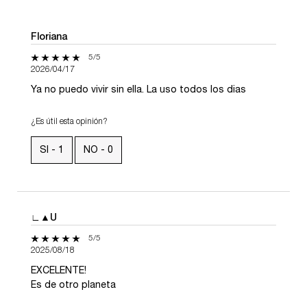
Floriana
5 de 5 estrellas.
5/5
2026/04/17
Ya no puedo vivir sin ella. La uso todos los dias
¿Es útil esta opinión?
SI -
1
NO -
0
∟▲U
5 de 5 estrellas.
5/5
2025/08/18
EXCELENTE!
Es de otro planeta