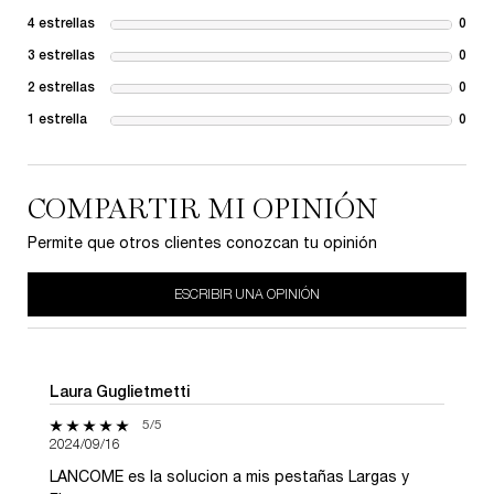
4 estrellas
0
1 re
3 estrellas
0
1 re
2 estrellas
0
1 re
1 estrella
0
1 re
COMPARTIR MI OPINIÓN
Permite que otros clientes conozcan tu opinión
ESCRIBIR UNA OPINIÓN
Laura Guglietmetti
5 de 5 estrellas.
5/5
2024/09/16
LANCOME es la solucion a mis pestañas Largas y