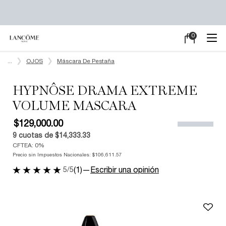
0
Mi
0 producto en e
carrito
Main content
...
OJOS
Máscara De Pestaña
HYPNÔSE DRAMA EXTREME
VOLUME MASCARA
$129,000.00
9
cuotas de
$14,333.33
CFTEA: 0%
Precio sin Impuestos Nacionales:
$106,611.57
5/5
(1)
—
Escribir una opinión