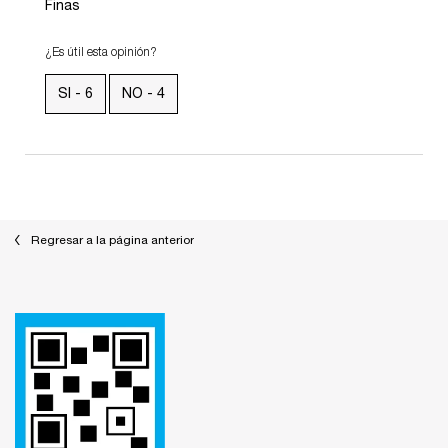
Finas
¿Es útil esta opinión?
SI -
6
NO -
4
También te podría interesar
Regresar a la página anterior
Footer navigation